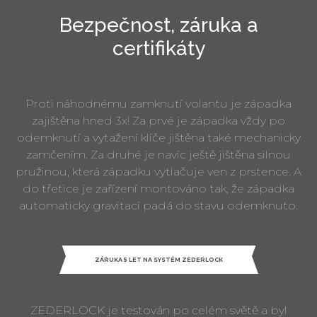
Bezpečnost, záruka a
certifikáty
Proti náhodnému zamknutí volantu je západka
zajištěna hned 3x! Za prvé je západka vždy po
odemknutí a vytažení klíče jištěna také mechanicky
zamčením. Za druhé je navíc ještě jištěna silnou
pružinou, která západku vytlačuje ven z prstence. A
do třetice je zařízení montováno tak, že západka
automaticky gravitací padá do stavu odemknuto.
ZÁRUKA 5 LET NA SYSTÉM ZEDERLOCK
ZEDERLOCK je testován po celém světě a byl