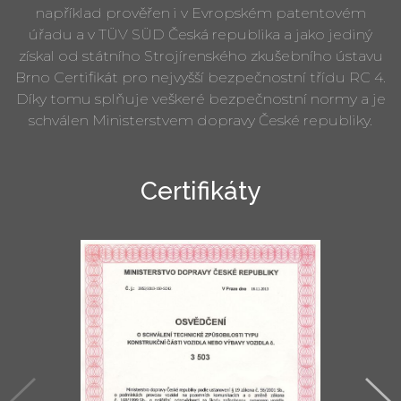
například prověřen i v Evropském patentovém
úřadu a v TÜV SÜD Česká republika a jako jediný
získal od státního Strojírenského zkušebního ústavu
Brno Certifikát pro nejvyšší bezpečnostní třídu RC 4.
Díky tomu splňuje veškeré bezpečnostní normy a je
schválen Ministerstvem dopravy České republiky.
Certifikáty