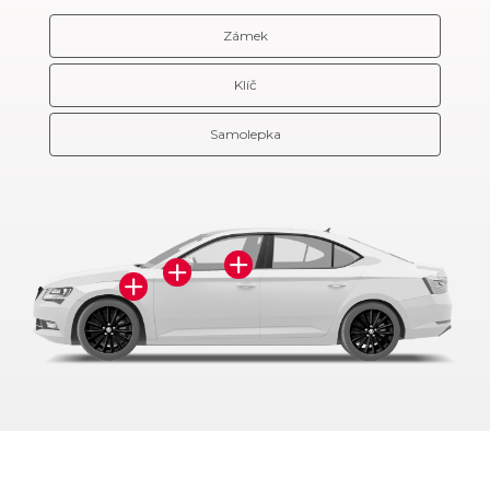
Zámek
Klíč
Samolepka