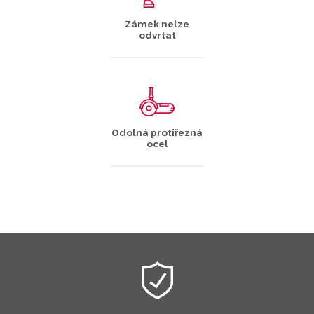
Zámek nelze
odvrtat
Odolná protiřezná
ocel