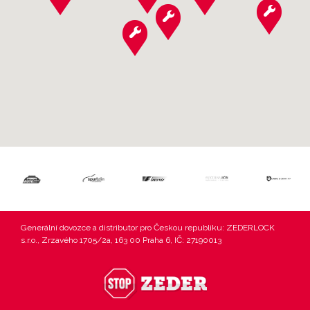
Generální dovozce a distributor pro Českou republiku: ZEDERLOCK
s.r.o., Zrzavého 1705/2a, 163 00 Praha 6, IČ: 27190013