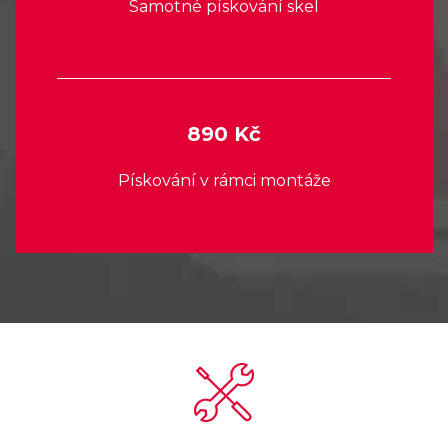
Samotné pískování skel
890 Kč
Pískování v rámci montáže