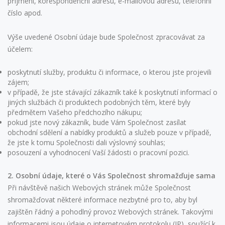
příjmení, korespondenční adresu, e-mailovou adresu, telefonní
číslo apod.
Výše uvedené Osobní údaje bude Společnost zpracovávat za
účelem:
poskytnutí služby, produktu či informace, o kterou jste projevili
zájem;
v případě, že jste stávající zákazník také k poskytnutí informací o
jiných službách či produktech podobných těm, které byly
předmětem Vašeho předchozího nákupu;
pokud jste nový zákazník, bude Vám Společnost zasílat
obchodní sdělení a nabídky produktů a služeb pouze v případě,
že jste k tomu Společnosti dali výslovný souhlas;
posouzení a vyhodnocení Vaší žádosti o pracovní pozici.
2. Osobní údaje, které o Vás Společnost shromažďuje sama
Při návštěvě našich Webových stránek může Společnost
shromažďovat některé informace nezbytné pro to, aby byl
zajištěn řádný a pohodlný provoz Webových stránek. Takovými
informacemi jsou údaje o internetovém protokolu (IP), soužící k