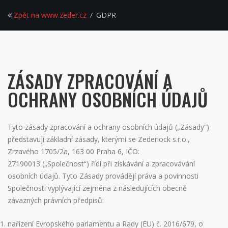
Zpět na www.zeder.cz
GDPR
ZÁSADY ZPRACOVÁNÍ A
OCHRANY OSOBNÍCH ÚDAJŮ
Tyto zásady zpracování a ochrany osobních údajů („Zásady“)
představují základní zásady, kterými se Zederlock s.r.o.,
Zrzavého 1705/2a, 163 00 Praha 6, IČO:
27190013 („Společnost“) řídí při získávání a zpracovávání
osobních údajů. Tyto Zásady provádějí práva a povinnosti
Společnosti vyplývající zejména z následujících obecně
závazných právních předpisů:
nařízení Evropského parlamentu a Rady (EU) č. 2016/679, o