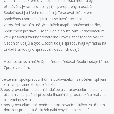
Osobní údaje, které o Vás Společnost získá mohou být
předávány [v rámci skupiny [●], tj. propojeným osobám
Společnosti;] a třetím osobám („Zpracovatelé“), které
Společnosti pomáhají plnit její smluvní povinnosti
zprostředkováním určitých služeb (např. doručování služby).
Společnost předává Osobní údaje pouze těm Zpracovatelům,
kteří poskytují záruky dostatečné úrovně zabezpečení Vašich
Osobních údajů a tyto Osobní údaje zpracovávají výhradně na
základě smlouvy o zpracování osobních údajů.
V tomto smyslu může Společnost předávat Osobní údaje těmto
Zpracovatelům:
externím spolupracovníkům a dodavatelům za účelem splnění
smluvní povinnosti Společnosti;
poskytovatelům platebních služeb a zpracovatelům plateb za
účelem zabezpečení převodu finančních prostředků a realizace
platebního styku;
poskytovatelům poštovních a doručovacích služeb za účelem
doručení produktů či služeb nabízených Společností;