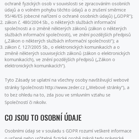
ochraně fyzických osob v souvislosti se zpracováním osobních
údajů a o volném pohybu těchto údajů a o zrušení směrnice
95/46/ES (obecné nařízení o ochraně osobních údajů) („GDPR“);
zákon č. 480/2004 Sb., o některých službách informační
společnosti a o změně některých zákonů (zákon o některých
službách informační společnosti), ve znění pozdějších předpisů
(„Zákon o některých službách informační společnosti“); a
zákon č. 127/2005 Sb., o elektronických komunikacích a o
změně některých souvisejících zákonů (zákon o elektronických
komunikacích), ve znění pozdějších předpisů („Zákon o
elektronických komunikacích“).
Tyto Zásady se uplatní na všechny osoby navštěvující webové
stránky Společnosti http://www.zeder.cz („Webové stránky“), a
to bez ohledu na to, zda jsou ve smluvním vztahu se
Společností či nikoliv.
CO JSOU TO OSOBNÍ ÚDAJE
Osobními údaji se v souladu s GDPR rozumí veškeré informace
o určené nebo určitelné fyzické osobě (nikoli tedy právnické